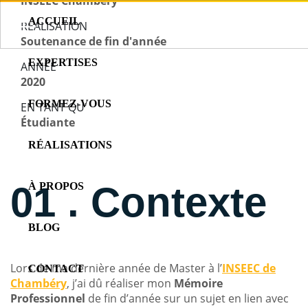
INSEEC Chambéry
ACCUEIL
RÉALISATION
Soutenance de fin d'année
EXPERTISES
ANNÉE
2020
FORMEZ-VOUS
EN TANT QU'
Étudiante
RÉALISATIONS
01 . Contexte
À PROPOS
BLOG
Lors de ma dernière année de Master à l’
INSEEC de
CONTACT
Chambéry
, j’ai dû réaliser mon
Mémoire
Professionnel
de fin d’année sur un sujet en lien avec