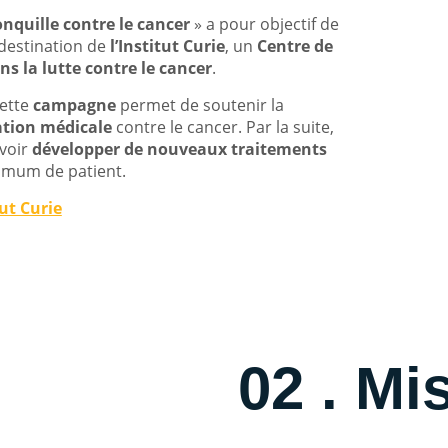
nquille contre le cancer
» a pour objectif de
 destination de
l’Institut Curie
, un
Centre de
s la lutte contre le cancer
.
cette
campagne
permet de soutenir la
ation médicale
contre le cancer. Par la suite,
uvoir
développer de nouveaux traitements
ximum de patient.
ut Curie
02 . Mi