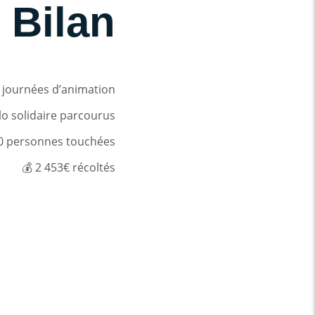
 Bilan
2 journées d’animation
lo solidaire parcourus
500 personnes touchées
💰 2 453€ récoltés