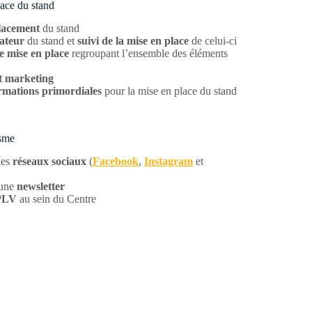
lace du stand
lacement
du stand
mateur
du stand et
suivi de la mise en place
de celui-ci
e mise en place
regroupant l’ensemble des éléments
t marketing
rmations primordiales
pour la mise en place du stand
sme
les
réseaux sociaux
(
Facebook
,
Instagram
et
 une
newsletter
PLV
au sein du Centre