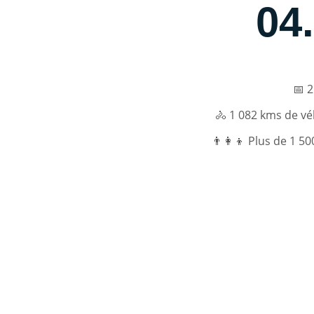
04.
📅 
🚴 1 082 kms de vé
👨‍👩‍👦 Plus de 1 