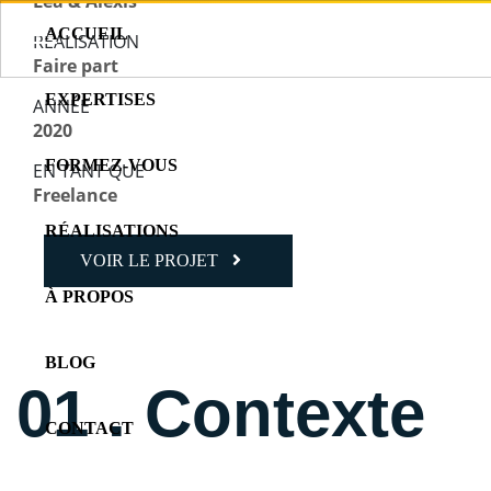
Léa & Alexis
ACCUEIL
RÉALISATION
Faire part
EXPERTISES
ANNÉE
2020
FORMEZ-VOUS
EN TANT QUE
Freelance
RÉALISATIONS
VOIR LE PROJET
À PROPOS
BLOG
01 . Contexte
CONTACT