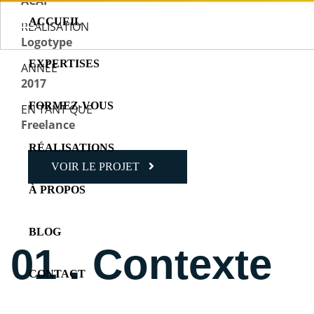
ACAP
ACCUEIL
RÉALISATION
Logotype
EXPERTISES
ANNÉE
2017
FORMEZ-VOUS
EN TANT QUE
Freelance
RÉALISATIONS
VOIR LE PROJET
À PROPOS
BLOG
01 . Contexte
CONTACT